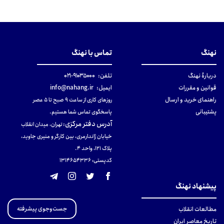
نهنگ
تماس با نهنگ
دربارهٔ نهنگ
تلفن:
۹۱۰۳۵۰۰۰-۰۲۱
قوانین و مقررات
ایمیل:
info@nahang.ir
راهنمای خرید و ارسال
روزهای کاری از ساعت ۹ صبح تا ۵ عصر
پشتیبانی
پاسخگوی تماس شما هستیم.
آدرس دفتر مرکزی
:
تهران، میدان انقلاب
خیابان ژاندارمری، بین کارگر و منیری جاوید،
پلاک 121، واحد ۴.
کدپستی: 131465433۶
پیشنهاد نهنگ
جست‌وجوی پیشرفته
مطالعات انقلاب
تاریخ معاصر ایران