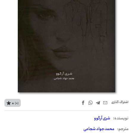
اشتراک‌ گذاری
0
(0)
نويسنده:
شری آرگوو
مترجم:
محمدجواد شجاعی