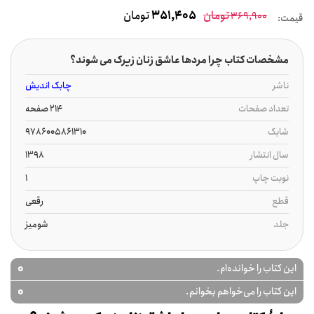
تومان
351,405
تومان
369,900
قیمت:
مشخصات کتاب چرا مردها عاشق زنان زیرک می شوند؟
ناشر
چابک اندیش
تعداد صفحات
214 صفحه
شابک
9786005861310
سال انتشار
1398
نوبت چاپ
1
قطع
رقعی
جلد
شومیز
0
این کتاب را خوانده‌ام.
0
این کتاب را می‌خواهم بخوانم.