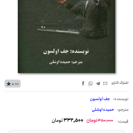
اشتراک‌ گذاری
0
(0)
نويسنده:
جف اولسون
مترجم:
حمیده اوشلی
تومان
332,500
تومان
350,000
قیمت: