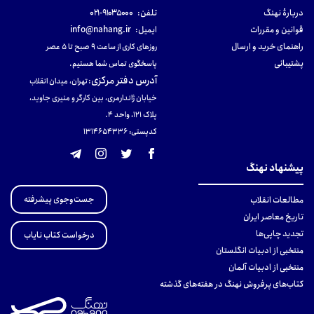
دربارهٔ نهنگ
تلفن:
۹۱۰۳۵۰۰۰-۰۲۱
قوانین و مقررات
ایمیل:
info@nahang.ir
راهنمای خرید و ارسال
روزهای کاری از ساعت ۹ صبح تا ۵ عصر
پشتیبانی
پاسخگوی تماس شما هستیم.
آدرس دفتر مرکزی
:
تهران، میدان انقلاب
خیابان ژاندارمری، بین کارگر و منیری جاوید،
پلاک 121، واحد ۴.
کدپستی: 131465433۶
پیشنهاد نهنگ
جست‌وجوی پیشرفته
مطالعات انقلاب
تاریخ معاصر ایران
تجدید چاپی‌ها
درخواست کتاب نایاب
منتخبی از ادبیات انگلستان
منتخبی از ادبیات آلمان
کتاب‌های پرفروش نهنگ در هفته‌های گذشته