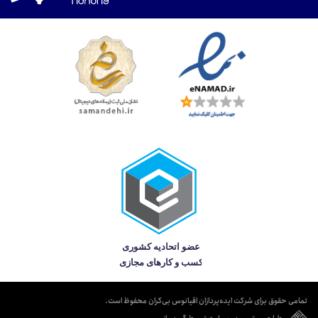
تمامی حقوق برای شرکت ایده‌پردازان اقیانوس بی‌کران محفوظ است.