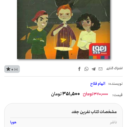
اشتراک‌ گذاری
0
(0)
نويسنده:
الهام فلاح
تومان
351,500
تومان
370,000
قیمت:
مشخصات کتاب نفرین جغد
ناشر
هوپا