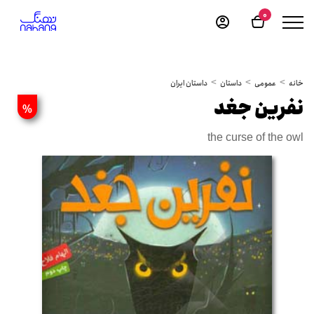
0
خانه
عمومی
داستان
داستان ایران
نفرین جغد
%
the curse of the owl