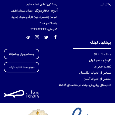
پشتیبانی
پاسخگوی تماس شما هستیم.
آدرس دفتر مرکزی
:
تهران، میدان انقلاب
خیابان ژاندارمری، بین کارگر و منیری جاوید،
پلاک 121، واحد ۴.
کدپستی: 131465433۶
پیشنهاد نهنگ
جست‌وجوی پیشرفته
مطالعات انقلاب
تاریخ معاصر ایران
تجدید چاپی‌ها
درخواست کتاب نایاب
منتخبی از ادبیات انگلستان
منتخبی از ادبیات آلمان
کتاب‌های پرفروش نهنگ در هفته‌های گذشته