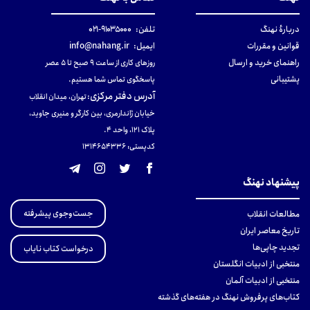
دربارهٔ نهنگ
تلفن:
۹۱۰۳۵۰۰۰-۰۲۱
قوانین و مقررات
ایمیل:
info@nahang.ir
راهنمای خرید و ارسال
روزهای کاری از ساعت ۹ صبح تا ۵ عصر
پشتیبانی
پاسخگوی تماس شما هستیم.
آدرس دفتر مرکزی
:
تهران، میدان انقلاب
خیابان ژاندارمری، بین کارگر و منیری جاوید،
پلاک 121، واحد ۴.
کدپستی: 131465433۶
پیشنهاد نهنگ
جست‌وجوی پیشرفته
مطالعات انقلاب
تاریخ معاصر ایران
تجدید چاپی‌ها
درخواست کتاب نایاب
منتخبی از ادبیات انگلستان
منتخبی از ادبیات آلمان
کتاب‌های پرفروش نهنگ در هفته‌های گذشته