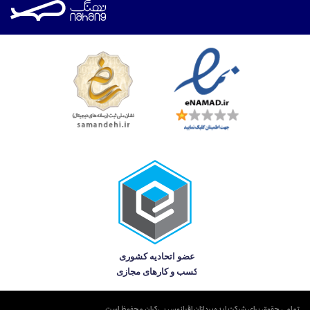
تمامی حقوق برای شرکت ایده‌پردازان اقیانوس بی‌کران محفوظ است.