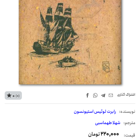
اشتراک‌ گذاری
0
(0)
نويسنده:
رابرت لوئیس استیونسون
مترجم:
شهلا طهماسبی
220,000
تومان
قیمت: