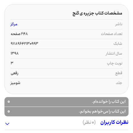
مشخصات کتاب جزیره ی گنج
ناشر
مرکز
تعداد صفحات
248 صفحه
شابک
9789642130993
سال انتشار
1398
نوبت چاپ
3
قطع
رقعی
جلد
شومیز
0
این کتاب را خوانده‌ام.
0
این کتاب را می‌خواهم بخوانم.
نظرات کاربران
(0 نظر)