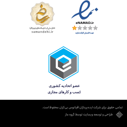
تمامی حقوق برای شرکت ایده‌پردازان اقیانوس بی‌کران محفوظ است.
طراحی و توسعه وبسایت توسط گروه ماز