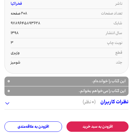
ناشر
فخراکیا
تعداد صفحات
208 صفحه
شابک
9789645893628
سال انتشار
1398
نوبت چاپ
3
قطع
وزیری
جلد
شومیز
0
این کتاب را خوانده‌ام.
0
این کتاب را می‌خواهم بخوانم.
نظرات کاربران
(0 نظر)
افزودن به سبد خرید
افزودن به علاقه‌مندی