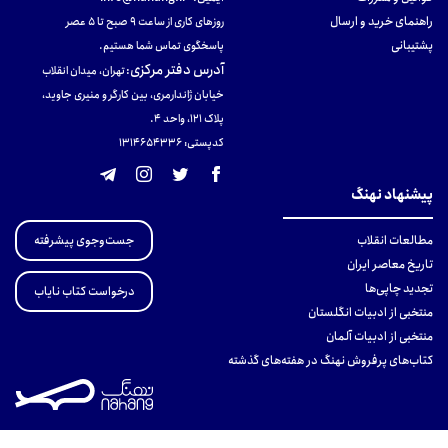
راهنمای خرید و ارسال
روزهای کاری از ساعت ۹ صبح تا ۵ عصر
پشتیبانی
پاسخگوی تماس شما هستیم.
آدرس دفتر مرکزی
:
تهران، میدان انقلاب
خیابان ژاندارمری، بین کارگر و منیری جاوید،
پلاک 121، واحد ۴.
کدپستی: 131465433۶
پیشنهاد نهنگ
جست‌وجوی پیشرفته
مطالعات انقلاب
تاریخ معاصر ایران
تجدید چاپی‌ها
درخواست کتاب نایاب
منتخبی از ادبیات انگلستان
منتخبی از ادبیات آلمان
کتاب‌های پرفروش نهنگ در هفته‌های گذشته