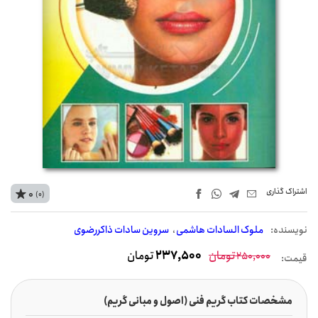
اشتراک‌ گذاری
0
(0)
نويسنده:
ملوک السادات هاشمی
سروین سادات ذاکررضوی
تومان
237,500
تومان
250,000
قیمت:
مشخصات کتاب گریم فنی (اصول و مبانی گریم)