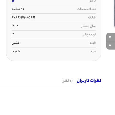
ناشر
قو
تعداد صفحات
40 صفحه
شابک
9789649065991
سال انتشار
1398
نوبت چاپ
3
0
قطع
خشتی
0
جلد
شومیز
نظرات کاربران
(0 نظر)