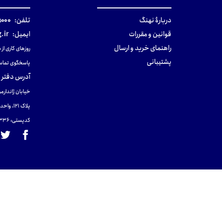
دربارهٔ نهنگ
تلفن:
۰-۰۲۱
قوانین و مقررات
ایمیل:
.ir
راهنمای خرید و ارسال
روزهای کاری از ساعت ۹ صب
پشتیبانی
پاسخگوی تماس
آدرس دفتر 
خیابان ژاندارمر
پلاک 121، واحد ۴.
کدپستی: 131465433۶