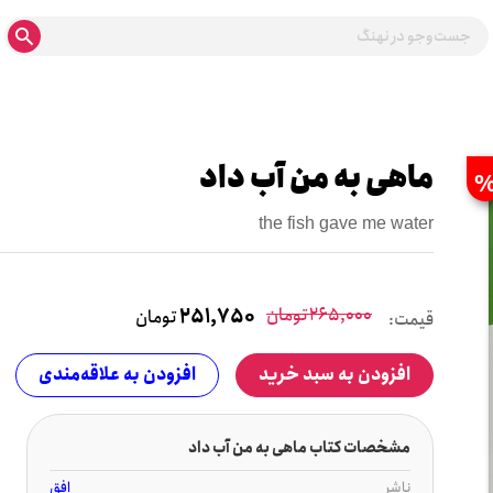
ماهی به من آب داد
the fish gave me water
265,000
تومان
251,750
تومان
قیمت:
افزودن به سبد خرید
افزودن به علاقه‌مندی
مشخصات کتاب ماهی به من آب داد
ناشر
افق