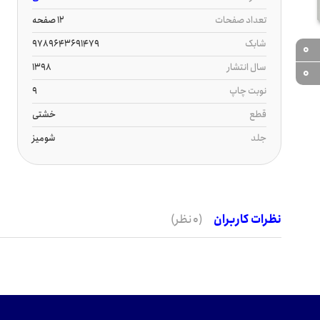
تعداد صفحات
12 صفحه
شابک
9789643691479
0
سال انتشار
1398
0
نوبت چاپ
9
قطع
خشتی
جلد
شومیز
نظرات کاربران
(0 نظر)