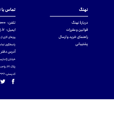
نهنگ
تماس با 
دربارهٔ نهنگ
تلفن:
۰-۰۲۱
قوانین و مقررات
ایمیل:
.ir
راهنمای خرید و ارسال
روزهای کاری از ساعت ۹ صب
پشتیبانی
پاسخگوی تماس
آدرس دفتر 
خیابان ژاندارمر
پلاک 121، واحد ۴.
کدپستی: 131465433۶