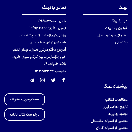
نهنگ
تماس با نهنگ
دربارهٔ نهنگ
تلفن:
۹۱۰۳۵۰۰۰-۰۲۱
قوانین و مقررات
ایمیل:
info@nahang.ir
راهنمای خرید و ارسال
روزهای کاری از ساعت ۹ صبح تا ۵ عصر
پشتیبانی
پاسخگوی تماس شما هستیم.
آدرس دفتر مرکزی
:
تهران، میدان انقلاب
خیابان ژاندارمری، بین کارگر و منیری جاوید،
پلاک 121، واحد ۴.
کدپستی: 131465433۶
پیشنهاد نهنگ
جست‌وجوی پیشرفته
مطالعات انقلاب
تاریخ معاصر ایران
تجدید چاپی‌ها
درخواست کتاب نایاب
منتخبی از ادبیات انگلستان
منتخبی از ادبیات آلمان