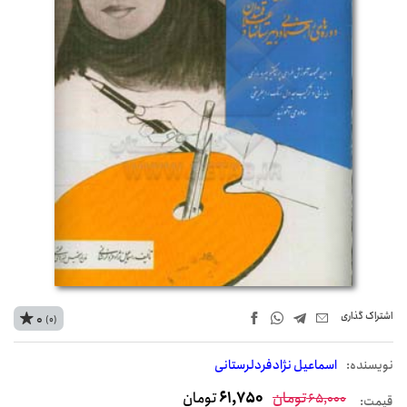
اشتراک‌ گذاری
0
(0)
نويسنده:
اسماعیل نژادفردلرستانی
تومان
61,750
تومان
65,000
قیمت: