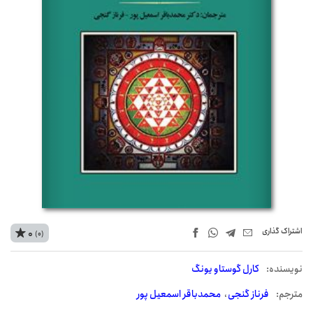
اشتراک‌ گذاری
0
(0)
نويسنده:
کارل گوستاو یونگ
مترجم:
فرناز گنجی
محمدباقر اسمعیل پور