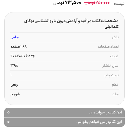
تومان
712,500
تومان
750,000
قیمت:
مشخصات کتاب مراقبه و آرامش درون یا روانشناسی یوگای
کندالینی
ناشر
جامی
تعداد صفحات
268 صفحه
شابک
9786001761874
سال انتشار
1398
نوبت چاپ
1
قطع
رقعی
جلد
شومیز
0
این کتاب را خوانده‌ام.
0
این کتاب را می‌خواهم بخوانم.