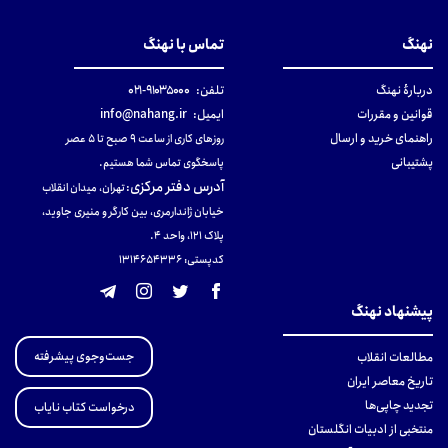
نهنگ
تماس با نهنگ
دربارهٔ نهنگ
تلفن:
۹۱۰۳۵۰۰۰-۰۲۱
قوانین و مقررات
ایمیل:
info@nahang.ir
راهنمای خرید و ارسال
روزهای کاری از ساعت ۹ صبح تا ۵ عصر
پشتیبانی
پاسخگوی تماس شما هستیم.
آدرس دفتر مرکزی
:
تهران، میدان انقلاب
خیابان ژاندارمری، بین کارگر و منیری جاوید،
پلاک 121، واحد ۴.
کدپستی: 131465433۶
پیشنهاد نهنگ
جست‌وجوی پیشرفته
مطالعات انقلاب
تاریخ معاصر ایران
تجدید چاپی‌ها
درخواست کتاب نایاب
منتخبی از ادبیات انگلستان