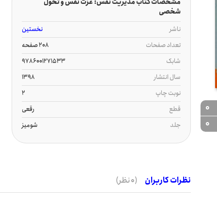
مشخصات کتاب مدیریت نفس: عزت نفس و تحول
شخصی
ناشر
نخستین
تعداد صفحات
208 صفحه
شابک
9786001271533
سال انتشار
1398
نوبت چاپ
2
0
قطع
رقعی
0
جلد
شومیز
نظرات کاربران
(0 نظر)