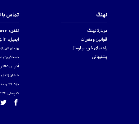
نهنگ
تماس با 
دربارهٔ نهنگ
تلفن:
۰-۰۲۱
قوانین و مقررات
ایمیل:
.ir
راهنمای خرید و ارسال
روزهای کاری از ساعت ۹ صب
پشتیبانی
پاسخگوی تماس
آدرس دفتر 
خیابان ژاندارمر
پلاک 121، واحد ۴.
کدپستی: 131465433۶