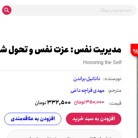
مدیریت نفس: عزت نفس و تحول 
Honoring the Self
نويسنده:
ناتانیل براندن
مترجم:
مهدی قراچه داغی
350,000
تومان
332,500
تومان
قیمت:
افزودن به سبد خرید
افزودن به علاقه‌مندی