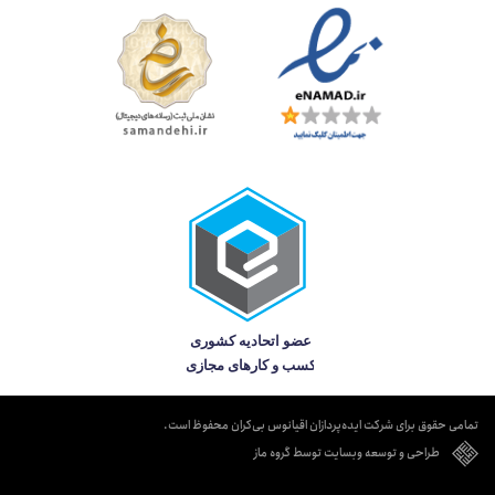
تمامی حقوق برای شرکت ایده‌پردازان اقیانوس بی‌کران محفوظ است.
طراحی و توسعه وبسایت توسط گروه ماز