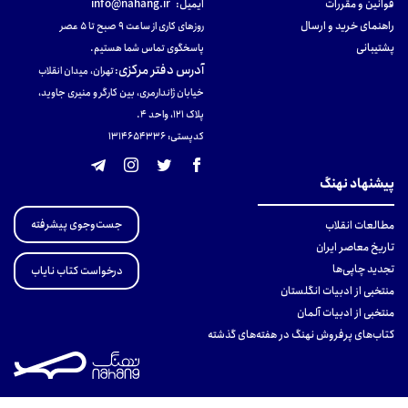
قوانین و مقررات
ایمیل:
info@nahang.ir
راهنمای خرید و ارسال
روزهای کاری از ساعت ۹ صبح تا ۵ عصر
پشتیبانی
پاسخگوی تماس شما هستیم.
آدرس دفتر مرکزی
:
تهران، میدان انقلاب
خیابان ژاندارمری، بین کارگر و منیری جاوید،
پلاک 121، واحد ۴.
کدپستی: 131465433۶
پیشنهاد نهنگ
جست‌وجوی پیشرفته
مطالعات انقلاب
تاریخ معاصر ایران
تجدید چاپی‌ها
درخواست کتاب نایاب
منتخبی از ادبیات انگلستان
منتخبی از ادبیات آلمان
کتاب‌های پرفروش نهنگ در هفته‌های گذشته