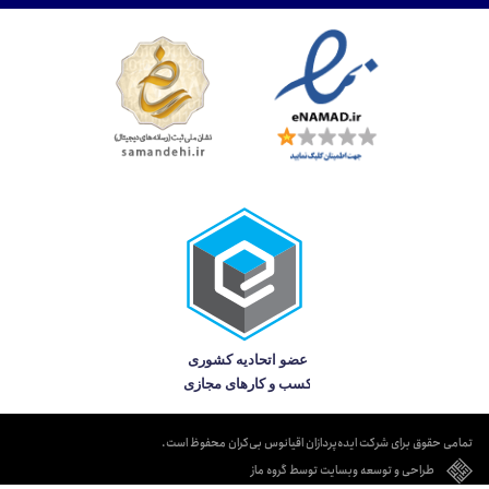
تمامی حقوق برای شرکت ایده‌پردازان اقیانوس بی‌کران محفوظ است.
طراحی و توسعه وبسایت توسط گروه ماز