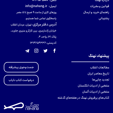
دربارهٔ نهنگ
تلفن:
۹۱۰۳۵۰۰۰-۰۲۱
قوانین و مقررات
ایمیل:
info@nahang.ir
راهنمای خرید و ارسال
روزهای کاری از ساعت ۹ صبح تا ۵ عصر
پشتیبانی
پاسخگوی تماس شما هستیم.
آدرس دفتر مرکزی
:
تهران، میدان انقلاب
خیابان ژاندارمری، بین کارگر و منیری جاوید،
پلاک 121، واحد ۴.
کدپستی: 131465433۶
پیشنهاد نهنگ
جست‌وجوی پیشرفته
مطالعات انقلاب
تاریخ معاصر ایران
تجدید چاپی‌ها
درخواست کتاب نایاب
منتخبی از ادبیات انگلستان
منتخبی از ادبیات آلمان
کتاب‌های پرفروش نهنگ در هفته‌های گذشته