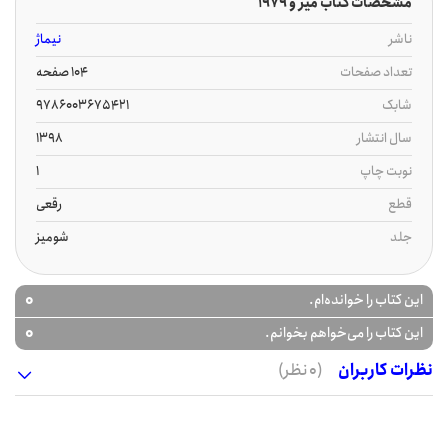
مشخصات کتاب میز و 1979
ناشر
نیماژ
تعداد صفحات
104 صفحه
شابک
9786003675421
سال انتشار
1398
نوبت چاپ
1
قطع
رقعی
جلد
شومیز
0
این کتاب را خوانده‌ام.
0
این کتاب را می‌خواهم بخوانم.
نظرات کاربران
(0 نظر)