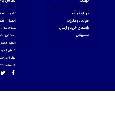
نهنگ
تماس با 
دربارهٔ نهنگ
تلفن:
۰-۰۲۱
قوانین و مقررات
ایمیل:
.ir
راهنمای خرید و ارسال
روزهای کاری از ساعت ۹ صب
پشتیبانی
پاسخگوی تماس
آدرس دفتر 
خیابان ژاندارمر
پلاک 121، واحد ۴.
کدپستی: 131465433۶