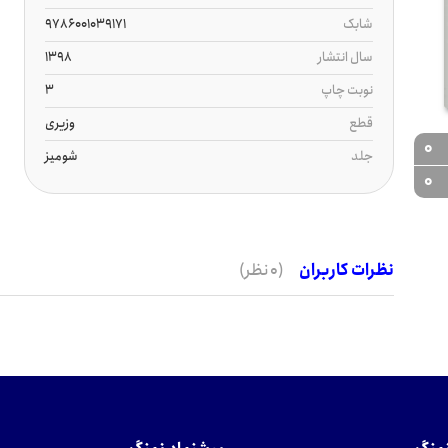
شابک
9786001039171
سال انتشار
1398
نوبت چاپ
3
قطع
وزیری
0
جلد
شومیز
0
نظرات کاربران
(0 نظر)