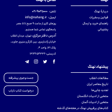
نهنگ
تماس با نهنگ
دربارهٔ نهنگ
تلفن:
۹۱۰۳۵۰۰۰-۰۲۱
قوانین و مقررات
ایمیل:
info@nahang.ir
راهنمای خرید و ارسال
روزهای کاری از ساعت ۹ صبح تا ۵ عصر
پشتیبانی
پاسخگوی تماس شما هستیم.
آدرس دفتر مرکزی
:
تهران، میدان انقلاب
خیابان ژاندارمری، بین کارگر و منیری جاوید،
پلاک 121، واحد ۴.
کدپستی: 131465433۶
پیشنهاد نهنگ
جست‌وجوی پیشرفته
مطالعات انقلاب
تاریخ معاصر ایران
تجدید چاپی‌ها
درخواست کتاب نایاب
منتخبی از ادبیات انگلستان
منتخبی از ادبیات آلمان
کتاب‌های پرفروش نهنگ در هفته‌های گذشته