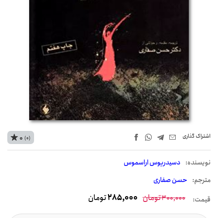
اشتراک‌ گذاری
0
(0)
نويسنده:
دسیدریوس اراسموس
مترجم:
حسن صفاری
تومان
285,000
تومان
300,000
قیمت: