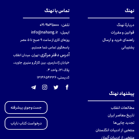
نهنگ
تماس با نهنگ
دربارهٔ نهنگ
تلفن:
۹۱۰۳۵۰۰۰-۰۲۱
قوانین و مقررات
ایمیل:
info@nahang.ir
راهنمای خرید و ارسال
روزهای کاری از ساعت ۹ صبح تا ۵ عصر
پشتیبانی
پاسخگوی تماس شما هستیم.
آدرس دفتر مرکزی
:
تهران، میدان انقلاب
خیابان ژاندارمری، بین کارگر و منیری جاوید،
پلاک 121، واحد ۴.
کدپستی: 131465433۶
پیشنهاد نهنگ
جست‌وجوی پیشرفته
مطالعات انقلاب
تاریخ معاصر ایران
تجدید چاپی‌ها
درخواست کتاب نایاب
منتخبی از ادبیات انگلستان
منتخبی از ادبیات آلمان