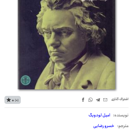
اشتراک‌ گذاری
0
(0)
نويسنده:
امیل لودویگ
مترجم:
خسرو رضایی