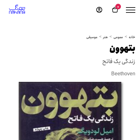
0
خانه
عمومی
هنر
موسیقی
بتهوون
زندگی یک فاتح
Beethoven