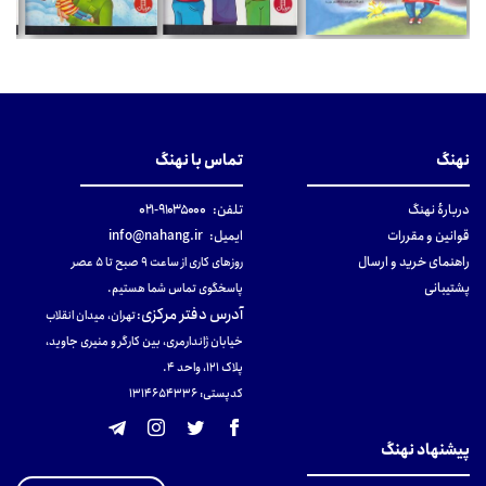
نهنگ
تماس با نهنگ
دربارهٔ نهنگ
تلفن:
۹۱۰۳۵۰۰۰-۰۲۱
قوانین و مقررات
ایمیل:
info@nahang.ir
راهنمای خرید و ارسال
روزهای کاری از ساعت ۹ صبح تا ۵ عصر
پشتیبانی
پاسخگوی تماس شما هستیم.
آدرس دفتر مرکزی
:
تهران، میدان انقلاب
خیابان ژاندارمری، بین کارگر و منیری جاوید،
پلاک 121، واحد ۴.
کدپستی: 131465433۶
پیشنهاد نهنگ