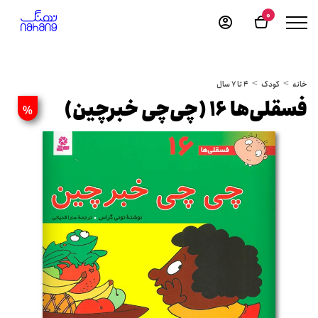
0
خانه
کودک
4 تا 7 سال
فسقلی‌ها 16 (چی‌چی خبرچین)
%