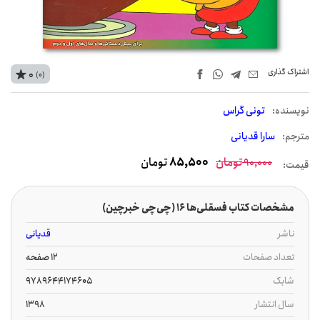
اشتراک‌ گذاری
0
(0)
نويسنده:
تونی گراس
مترجم:
سارا قدیانی
تومان
85,500
تومان
90,000
قیمت:
مشخصات کتاب فسقلی‌ها 16 (چی‌چی خبرچین)
ناشر
قدیانی
تعداد صفحات
12 صفحه
شابک
9789644174605
سال انتشار
1398