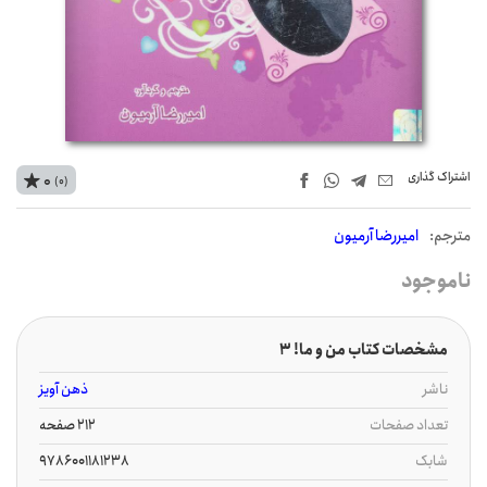
اشتراک‌ گذاری
0
(0)
مترجم:
امیررضا آرمیون
ناموجود
مشخصات کتاب من و ما! 3
ناشر
ذهن آویز
تعداد صفحات
212 صفحه
شابک
9786001181238