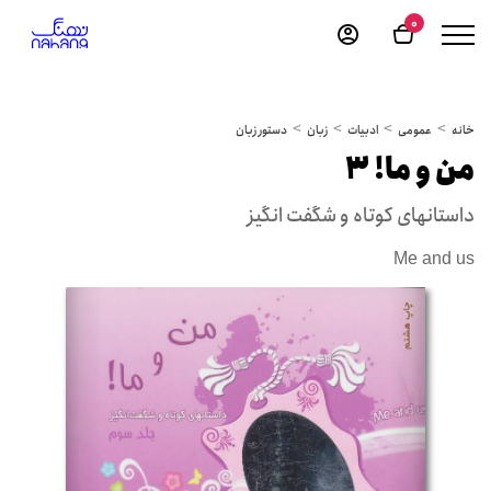
0
خانه
عمومی
ادبیات
زبان
دستور زبان
من و ما! 3
داستانهای کوتاه و شگفت انگیز
Me and us