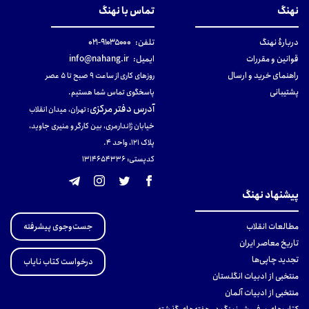
نهنگ
تماس با نهنگ
دربارهٔ نهنگ
تلفن:
۹۱۰۳۵۰۰۰-۰۲۱
قوانین و مقررات
ایمیل:
info@nahang.ir
راهنمای خرید و ارسال
روزهای کاری از ساعت ۹ صبح تا ۵ عصر
پشتیبانی
پاسخگوی تماس شما هستیم.
آدرس دفتر مرکزی
:
تهران، میدان انقلاب
خیابان ژاندارمری، بین کارگر و منیری جاوید،
پلاک 121، واحد ۴.
کدپستی: 131465433۶
پیشنهاد نهنگ
جست‌وجوی پیشرفته
مطالعات انقلاب
تاریخ معاصر ایران
تجدید چاپی‌ها
درخواست کتاب نایاب
منتخبی از ادبیات انگلستان
منتخبی از ادبیات آلمان