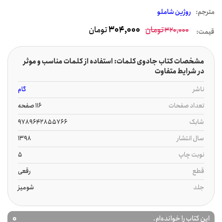
مترجم:
روژین شاملو
تومان
304,000
تومان
320,000
قیمت:
مشخصات کتاب جادوی کلمات: استفاده از کلمات مناسب و موثر
در شرایط متفاوت
ناشر
گام
تعداد صفحات
116 صفحه
شابک
9789642855766
سال انتشار
1398
نوبت چاپ
5
قطع
رقعی
جلد
شومیز
0
این کتاب را خوانده‌ام.