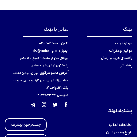
نهنگ
تماس با نهنگ
دربارهٔ نهنگ
تلفن:
۹۱۰۳۵۰۰۰-۰۲۱
قوانین و مقررات
ایمیل:
info@nahang.ir
راهنمای خرید و ارسال
روزهای کاری از ساعت ۹ صبح تا ۵ عصر
پشتیبانی
پاسخگوی تماس شما هستیم.
آدرس دفتر مرکزی
:
تهران، میدان انقلاب
خیابان ژاندارمری، بین کارگر و منیری جاوید،
پلاک 121، واحد ۴.
کدپستی: 131465433۶
پیشنهاد نهنگ
جست‌وجوی پیشرفته
مطالعات انقلاب
تاریخ معاصر ایران