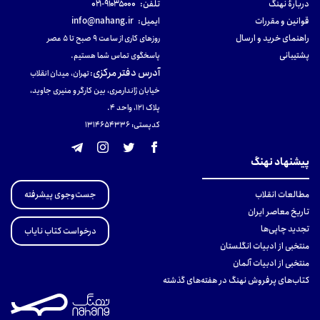
دربارهٔ نهنگ
تلفن:
۹۱۰۳۵۰۰۰-۰۲۱
قوانین و مقررات
ایمیل:
info@nahang.ir
راهنمای خرید و ارسال
روزهای کاری از ساعت ۹ صبح تا ۵ عصر
پشتیبانی
پاسخگوی تماس شما هستیم.
آدرس دفتر مرکزی
:
تهران، میدان انقلاب
خیابان ژاندارمری، بین کارگر و منیری جاوید،
پلاک 121، واحد ۴.
کدپستی: 131465433۶
پیشنهاد نهنگ
جست‌وجوی پیشرفته
مطالعات انقلاب
تاریخ معاصر ایران
تجدید چاپی‌ها
درخواست کتاب نایاب
منتخبی از ادبیات انگلستان
منتخبی از ادبیات آلمان
کتاب‌های پرفروش نهنگ در هفته‌های گذشته