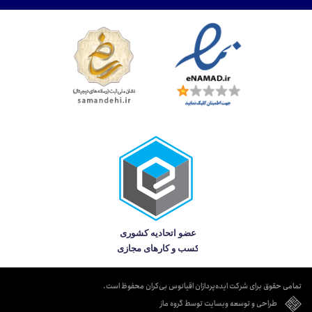
تمامی حقوق برای شرکت ایده‌پردازان اقیانوس بی‌کران محفوظ است.
طراحی و توسعه وبسایت توسط گروه ماز