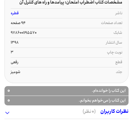
مشخصات کتاب اضطراب امتحان: پیامدها و راه های کنترل آن
ناشر
قطره
تعداد صفحات
94 صفحه
شابک
9786001195570
سال انتشار
1398
نوبت چاپ
3
قطع
رقعی
جلد
شومیز
0
این کتاب را خوانده‌ام.
0
این کتاب را می‌خواهم بخوانم.
نظرات کاربران
(0 نظر)