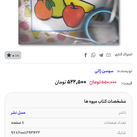
اشتراک‌ گذاری
0
(0)
نويسنده:
سوسن ژالی
تومان
522,500
تومان
550,000
قیمت:
مشخصات کتاب میوه ها
ناشر
عسل نشر
تعداد صفحات
8 صفحه
شابک
9786008293422