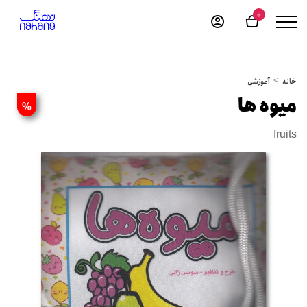
0
خانه
آموزشی
میوه ها
%
fruits