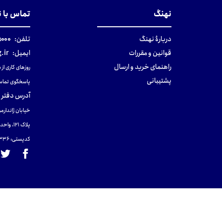
نهنگ
تماس با 
دربارهٔ نهنگ
تلفن:
۰-۰۲۱
قوانین و مقررات
ایمیل:
.ir
راهنمای خرید و ارسال
روزهای کاری از ساعت ۹ صب
پشتیبانی
پاسخگوی تماس
آدرس دفتر 
خیابان ژاندارمر
پلاک 121، واحد ۴.
کدپستی: 131465433۶