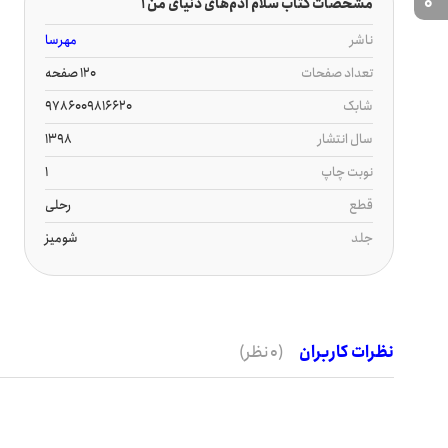
0
مشخصات کتاب سلام آدم‌های دنیای من 1
ناشر
مهرسا
تعداد صفحات
120 صفحه
شابک
9786009816620
سال انتشار
1398
نوبت چاپ
1
قطع
رحلی
جلد
شومیز
نظرات کاربران
(0 نظر)