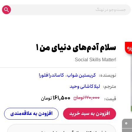
سلام آدم‌های دنیای من 1
Social Skills Matter!
نويسنده:
کریستین شواب
کاساندرا فلورا
مترجم:
لیلا کاشانی وحید
170,000
تومان
161,500
تومان
قیمت:
افزودن به سبد خرید
افزودن به علاقه‌مندی
0