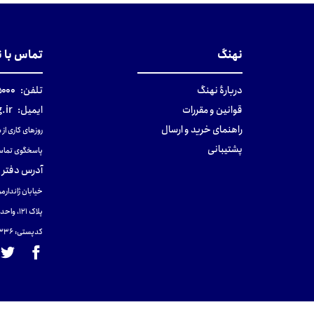
نهنگ
تماس با 
دربارهٔ نهنگ
تلفن:
۰-۰۲۱
قوانین و مقررات
ایمیل:
.ir
راهنمای خرید و ارسال
روزهای کاری از ساعت ۹ صب
پشتیبانی
پاسخگوی تماس
آدرس دفتر 
خیابان ژاندارمر
پلاک 121، واحد ۴.
کدپستی: 131465433۶