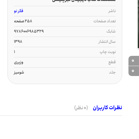
ناشر
فکر نو
تعداد صفحات
258 صفحه
شابک
9786006985329
سال انتشار
1398
نوبت چاپ
1
0
قطع
وزیری
0
جلد
شومیز
نظرات کاربران
(0 نظر)