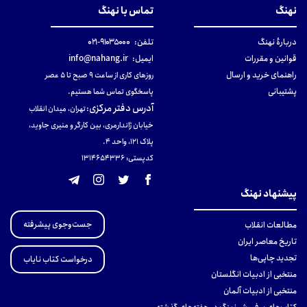
نهنگ
تماس با نهنگ
دربارهٔ نهنگ
تلفن:
۹۱۰۳۵۰۰۰-۰۲۱
قوانین و مقررات
ایمیل:
info@nahang.ir
راهنمای خرید و ارسال
روزهای کاری از ساعت ۹ صبح تا ۵ عصر
پشتیبانی
پاسخگوی تماس شما هستیم.
آدرس دفتر مرکزی
:
تهران، میدان انقلاب
خیابان ژاندارمری، بین کارگر و منیری جاوید،
پلاک 121، واحد ۴.
کدپستی: 131465433۶
پیشنهاد نهنگ
جست‌وجوی پیشرفته
مطالعات انقلاب
تاریخ معاصر ایران
تجدید چاپی‌ها
درخواست کتاب نایاب
منتخبی از ادبیات انگلستان
منتخبی از ادبیات آلمان