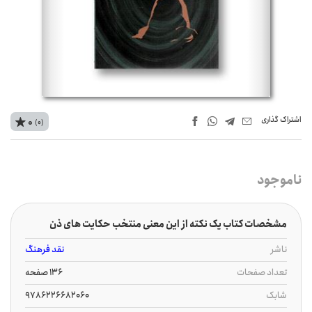
اشتراک‌ گذاری
0
(0)
ناموجود
مشخصات کتاب یک نکته از این معنی منتخب حکایت های ذن
ناشر
نقد فرهنگ
تعداد صفحات
136 صفحه
شابک
9786226682060