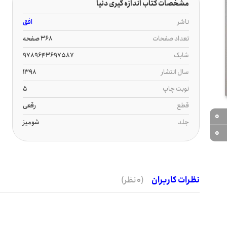
مشخصات کتاب اندازه گیری دنیا
ناشر
افق
تعداد صفحات
368 صفحه
شابک
9789643697587
سال انتشار
1398
نوبت چاپ
5
قطع
رقعی
0
جلد
شومیز
0
نظرات کاربران
(0 نظر)