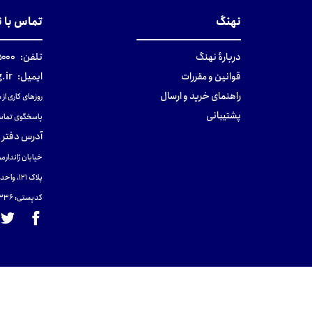
نهنگ
تماس با 
دربارهٔ نهنگ
تلفن:
۰-۰۲۱
قوانین و مقررات
ایمیل:
.ir
راهنمای خرید و ارسال
روزهای کاری از ساعت ۹ صب
پشتیبانی
پاسخگوی تماس
آدرس دفتر 
خیابان ژاندارمر
پلاک 121، واحد ۴.
کدپستی: 131465433۶