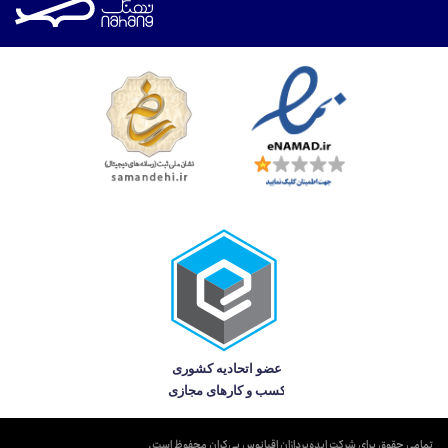
تمامی حقوق برای شرکت ایده‌پردازان اقیانوس بی‌کران محفوظ است.