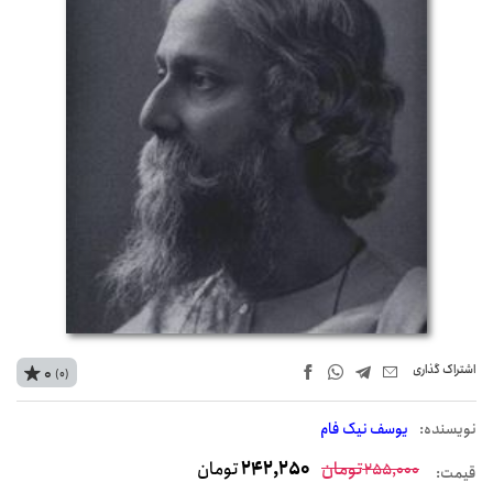
اشتراک‌ گذاری
0
(0)
نويسنده:
یوسف نیک فام
تومان
242,250
تومان
255,000
قیمت: