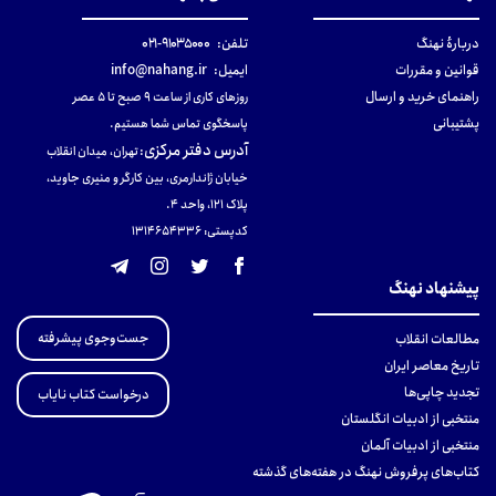
دربارهٔ نهنگ
تلفن:
۹۱۰۳۵۰۰۰-۰۲۱
قوانین و مقررات
ایمیل:
info@nahang.ir
راهنمای خرید و ارسال
روزهای کاری از ساعت ۹ صبح تا ۵ عصر
پشتیبانی
پاسخگوی تماس شما هستیم.
آدرس دفتر مرکزی
:
تهران، میدان انقلاب
خیابان ژاندارمری، بین کارگر و منیری جاوید،
پلاک 121، واحد ۴.
کدپستی: 131465433۶
پیشنهاد نهنگ
جست‌وجوی پیشرفته
مطالعات انقلاب
تاریخ معاصر ایران
تجدید چاپی‌ها
درخواست کتاب نایاب
منتخبی از ادبیات انگلستان
منتخبی از ادبیات آلمان
کتاب‌های پرفروش نهنگ در هفته‌های گذشته