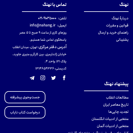
نهنگ
تماس با نهنگ
دربارهٔ نهنگ
تلفن:
۹۱۰۳۵۰۰۰-۰۲۱
قوانین و مقررات
ایمیل:
info@nahang.ir
راهنمای خرید و ارسال
روزهای کاری از ساعت ۹ صبح تا ۵ عصر
پشتیبانی
پاسخگوی تماس شما هستیم.
آدرس دفتر مرکزی
:
تهران، میدان انقلاب
خیابان ژاندارمری، بین کارگر و منیری جاوید،
پلاک 121، واحد ۴.
کدپستی: 131465433۶
پیشنهاد نهنگ
جست‌وجوی پیشرفته
مطالعات انقلاب
تاریخ معاصر ایران
تجدید چاپی‌ها
درخواست کتاب نایاب
منتخبی از ادبیات انگلستان
منتخبی از ادبیات آلمان