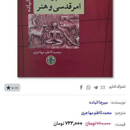
اشتراک‌ گذاری
0
(0)
نويسنده:
میرچا الیاده
مترجم:
محمدکاظم مهاجری
تومان
722,000
تومان
760,000
قیمت: