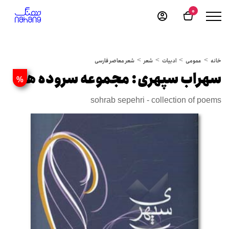
0
خانه
عمومی
ادبیات
شعر
شعر معاصر فارسی
سهراب سپهری: مجموعه سروده ها
%
sohrab sepehri - collection of poems