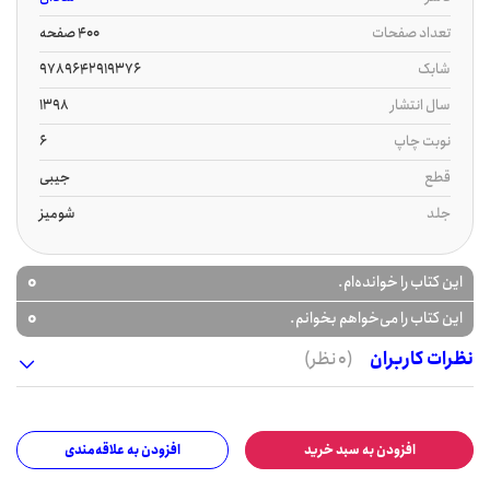
تعداد صفحات
400 صفحه
شابک
9789642919376
سال انتشار
1398
نوبت چاپ
6
قطع
جیبی
جلد
شومیز
0
این کتاب را خوانده‌ام.
0
این کتاب را می‌خواهم بخوانم.
نظرات کاربران
(0 نظر)
افزودن به سبد خرید
افزودن به علاقه‌مندی