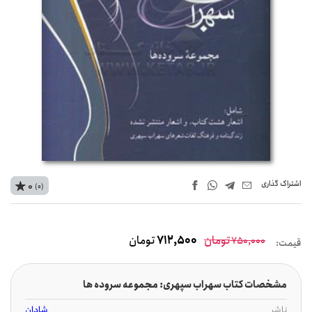
اشتراک‌ گذاری
0
(0)
تومان
712,500
تومان
750,000
قیمت:
مشخصات کتاب سهراب سپهری: مجموعه سروده ها
ناشر
شادان