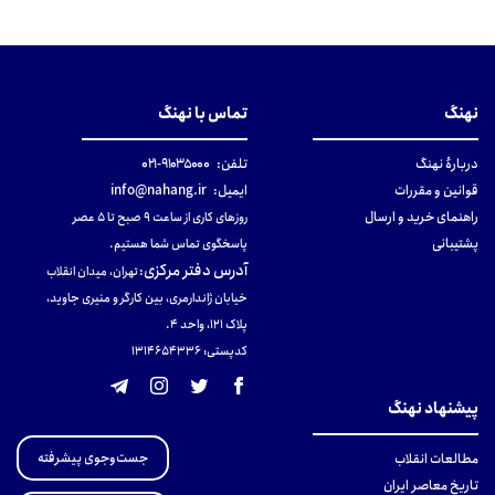
نهنگ
تماس با نهنگ
دربارهٔ نهنگ
تلفن:
۹۱۰۳۵۰۰۰-۰۲۱
قوانین و مقررات
ایمیل:
info@nahang.ir
راهنمای خرید و ارسال
روزهای کاری از ساعت ۹ صبح تا ۵ عصر
پشتیبانی
پاسخگوی تماس شما هستیم.
آدرس دفتر مرکزی
:
تهران، میدان انقلاب
خیابان ژاندارمری، بین کارگر و منیری جاوید،
پلاک 121، واحد ۴.
کدپستی: 131465433۶
پیشنهاد نهنگ
جست‌وجوی پیشرفته
مطالعات انقلاب
تاریخ معاصر ایران