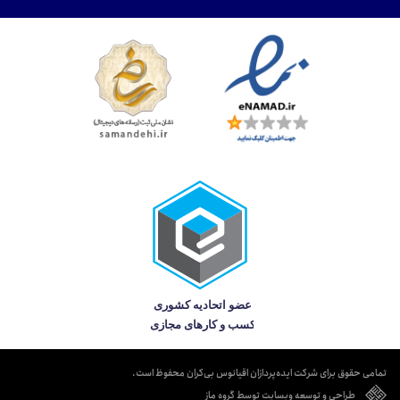
تمامی حقوق برای شرکت ایده‌پردازان اقیانوس بی‌کران محفوظ است.
طراحی و توسعه وبسایت توسط گروه ماز