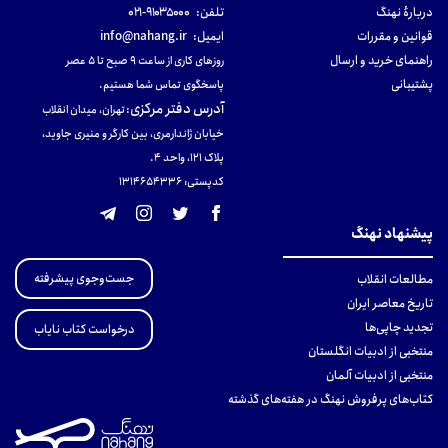
دربارهٔ نهنگ
تلفن:
۹۱۰۳۵۰۰۰-۰۲۱
قوانین و مقررات
ایمیل:
info@nahang.ir
راهنمای خرید و ارسال
روزهای کاری از ساعت ۹ صبح تا ۵ عصر
پشتیبانی
پاسخگوی تماس شما هستیم.
آدرس دفتر مرکزی
:
تهران، میدان انقلاب
خیابان ژاندارمری، بین کارگر و منیری جاوید،
پلاک 121، واحد ۴.
کدپستی: 131465433۶
پیشنهاد نهنگ
جست‌وجوی پیشرفته
مطالعات انقلاب
تاریخ معاصر ایران
تجدید چاپی‌ها
درخواست کتاب نایاب
منتخبی از ادبیات انگلستان
منتخبی از ادبیات آلمان
کتاب‌های پرفروش نهنگ در هفته‌های گذشته