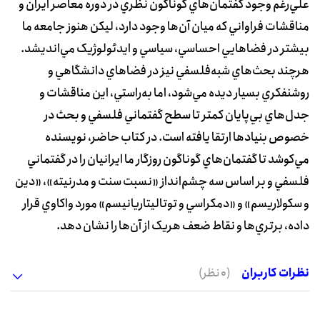
علي‌رغم وجود گفتمان‌هاي گوناگون نظري در دوره معاصر ايران و
مناقشات فراواني که ميان آن‌ها وجود دارد، ليکن هنوز جامعه ما
بيشتر در فضاهايي احساسي، سياسي و ايدئولوژيک مي‌انديشد.
هرچند بحث‌هاي شبه‌فلسفي نيز در فضاهاي دانشگاهي و
روشنفکري بسيار ديده مي‌شود، اما به‌راستي، اين مناقشات و
جدل‌هاي بي‌پايان کمتر تا سطح گفتماني فلسفي و بحث در
خصوص بنيادها ارتقا يافته است. در کتاب حاضر، نويسنده
مي‌کوشد تا گفتمان‌هاي گوناگون روزگار ما ايرانيان را در گفتماني
فلسفي و بر اساس سه چشم‌انداز «نسبت سنت و مدرنيته»، «دين
و سکولاريسم» و «دمکراسي و توتاليتاريانيسم» مورد واکاوي قرار
داده، برتري‌ها و نقاط ضعف هريک از آن‌ها را نشان دهد.
نظرات کاربران
(0 نظر)