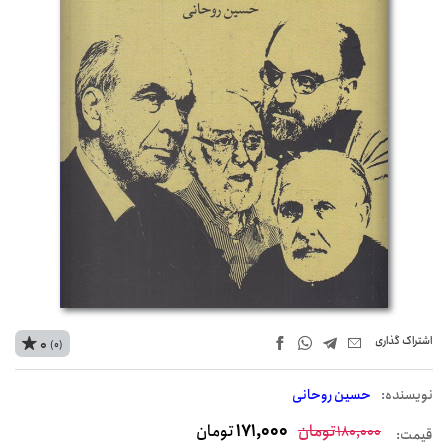
اشتراک‌ گذاری
0
(0)
نويسنده:
حسین روحانی
تومان
171,000
تومان
180,000
قیمت: