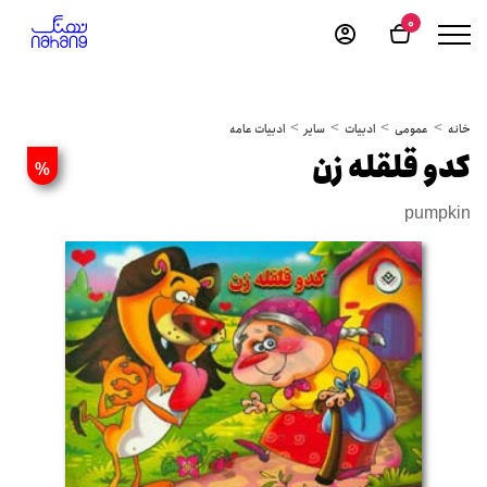
0
خانه
عمومی
ادبیات
سایر
ادبیات عامه
کدو قلقله زن
%
pumpkin