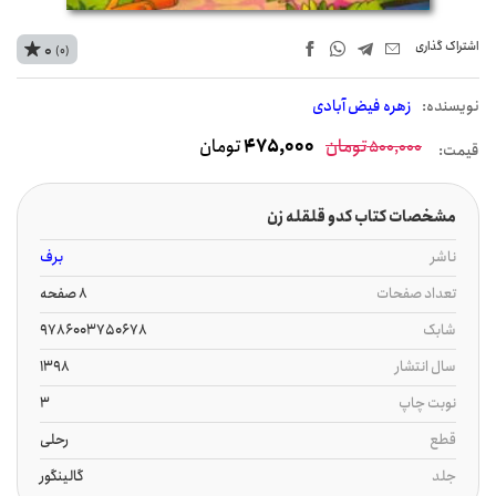
اشتراک‌ گذاری
0
(0)
نويسنده:
زهره فیض آبادی
تومان
475,000
تومان
500,000
قیمت:
مشخصات کتاب کدو قلقله زن
ناشر
برف
تعداد صفحات
8 صفحه
شابک
9786003750678
سال انتشار
1398
نوبت چاپ
3
قطع
رحلی
جلد
گالینگور