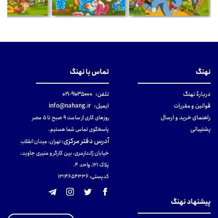
نهنگ
تماس با نهنگ
دربارهٔ نهنگ
تلفن:
۹۱۰۳۵۰۰۰-۰۲۱
قوانین و مقررات
ایمیل:
info@nahang.ir
راهنمای خرید و ارسال
روزهای کاری از ساعت ۹ صبح تا ۵ عصر
پشتیبانی
پاسخگوی تماس شما هستیم.
آدرس دفتر مرکزی
:
تهران، میدان انقلاب
خیابان ژاندارمری، بین کارگر و منیری جاوید،
پلاک 121، واحد ۴.
کدپستی: 131465433۶
پیشنهاد نهنگ