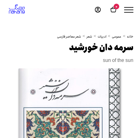
0
خانه
عمومی
ادبیات
شعر
شعر معاصر فارسی
سرمه دان خورشید
sun of the sun