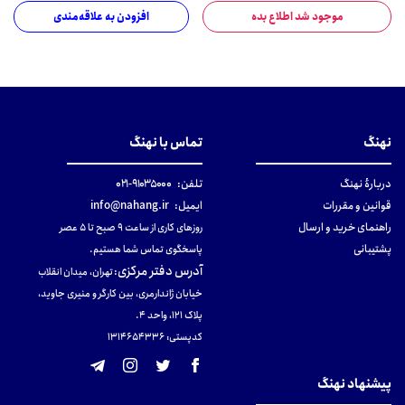
موجود شد اطلاع بده
افزودن به علاقه‌مندی
نهنگ
تماس با نهنگ
دربارهٔ نهنگ
تلفن:
۹۱۰۳۵۰۰۰-۰۲۱
قوانین و مقررات
ایمیل:
info@nahang.ir
راهنمای خرید و ارسال
روزهای کاری از ساعت ۹ صبح تا ۵ عصر
پشتیبانی
پاسخگوی تماس شما هستیم.
آدرس دفتر مرکزی
:
تهران، میدان انقلاب
خیابان ژاندارمری، بین کارگر و منیری جاوید،
پلاک 121، واحد ۴.
کدپستی: 131465433۶
پیشنهاد نهنگ