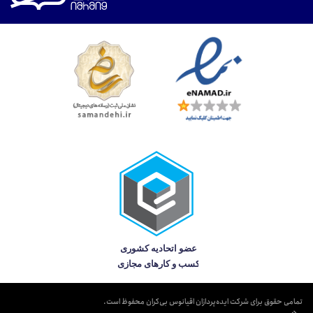
تمامی حقوق برای شرکت ایده‌پردازان اقیانوس بی‌کران محفوظ است.