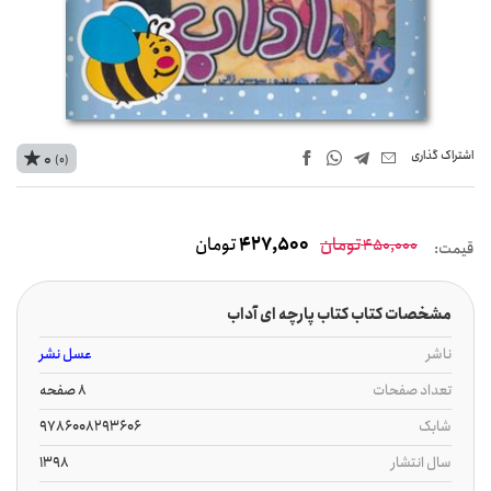
اشتراک‌ گذاری
0
(0)
تومان
427,500
تومان
450,000
قیمت:
مشخصات کتاب کتاب پارچه ای آداب
ناشر
عسل نشر
تعداد صفحات
8 صفحه
شابک
9786008293606
سال انتشار
1398