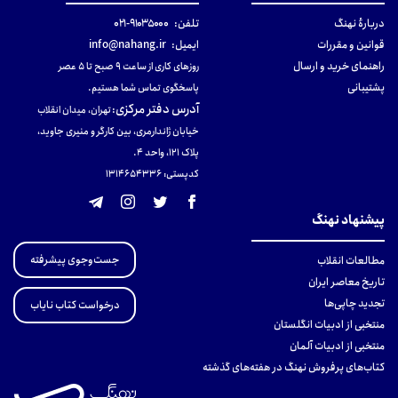
دربارهٔ نهنگ
تلفن:
۹۱۰۳۵۰۰۰-۰۲۱
قوانین و مقررات
ایمیل:
info@nahang.ir
راهنمای خرید و ارسال
روزهای کاری از ساعت ۹ صبح تا ۵ عصر
پشتیبانی
پاسخگوی تماس شما هستیم.
آدرس دفتر مرکزی
:
تهران، میدان انقلاب
خیابان ژاندارمری، بین کارگر و منیری جاوید،
پلاک 121، واحد ۴.
کدپستی: 131465433۶
پیشنهاد نهنگ
جست‌وجوی پیشرفته
مطالعات انقلاب
تاریخ معاصر ایران
تجدید چاپی‌ها
درخواست کتاب نایاب
منتخبی از ادبیات انگلستان
منتخبی از ادبیات آلمان
کتاب‌های پرفروش نهنگ در هفته‌های گذشته