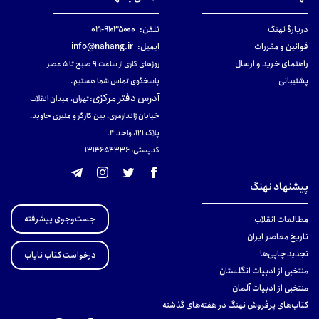
دربارهٔ نهنگ
تلفن:
۹۱۰۳۵۰۰۰-۰۲۱
قوانین و مقررات
ایمیل:
info@nahang.ir
راهنمای خرید و ارسال
روزهای کاری از ساعت ۹ صبح تا ۵ عصر
پشتیبانی
پاسخگوی تماس شما هستیم.
آدرس دفتر مرکزی
:
تهران، میدان انقلاب
خیابان ژاندارمری، بین کارگر و منیری جاوید،
پلاک 121، واحد ۴.
کدپستی: 131465433۶
پیشنهاد نهنگ
جست‌وجوی پیشرفته
مطالعات انقلاب
تاریخ معاصر ایران
تجدید چاپی‌ها
درخواست کتاب نایاب
منتخبی از ادبیات انگلستان
منتخبی از ادبیات آلمان
کتاب‌های پرفروش نهنگ در هفته‌های گذشته