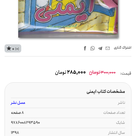
اشتراک‌ گذاری
0
(0)
تومان
285,000
تومان
300,000
قیمت:
مشخصات کتاب ایمنی
ناشر
عسل نشر
تعداد صفحات
8 صفحه
شابک
9786008293590
سال انتشار
1398