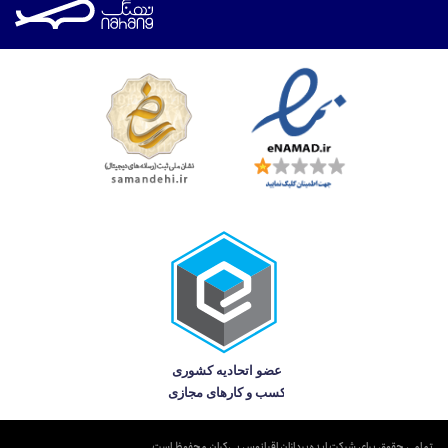
تمامی حقوق برای شرکت ایده‌پردازان اقیانوس بی‌کران محفوظ است.