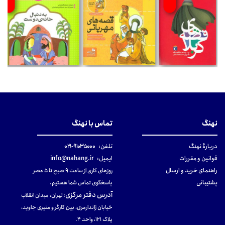
نهنگ
تماس با نهنگ
دربارهٔ نهنگ
تلفن:
۹۱۰۳۵۰۰۰-۰۲۱
قوانین و مقررات
ایمیل:
info@nahang.ir
راهنمای خرید و ارسال
روزهای کاری از ساعت ۹ صبح تا ۵ عصر
پشتیبانی
پاسخگوی تماس شما هستیم.
آدرس دفتر مرکزی
:
تهران، میدان انقلاب
خیابان ژاندارمری، بین کارگر و منیری جاوید،
پلاک 121، واحد ۴.