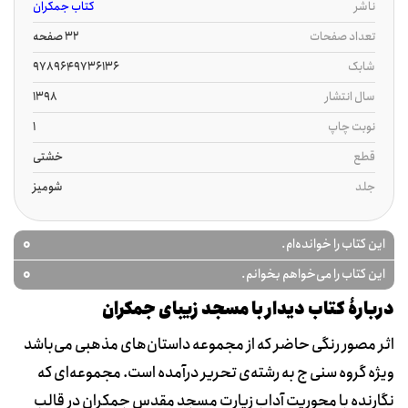
ناشر
کتاب جمکران
تعداد صفحات
32 صفحه
شابک
9789649736136
سال انتشار
1398
نوبت چاپ
1
قطع
خشتی
جلد
شومیز
0
این کتاب را خوانده‌ام.
0
این کتاب را می‌خواهم بخوانم.
دربارۀ کتاب دیدار با مسجد زیبای جمکران
اثر مصور رنگی حاضر که از مجموعه داستان‌های مذهبی می‌باشد
ویژه گروه سنی ج به رشته‌ی تحریر درآمده است. مجموعه‌ای که
نگارنده با محوریت آداب زیارت مسجد مقدس جمکران در قالب