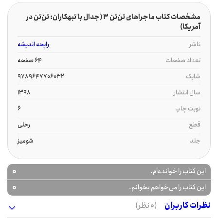
مشخصات کتاب ماجراهای تن‌تن 3 (جدال با تبهکاران: تن‌تن در
آمریکا)
ناشر
رایحه اندیشه
تعداد صفحات
64 صفحه
شابک
9789647706032
سال انتشار
1398
نوبت چاپ
6
قطع
رحلی
جلد
شومیز
0
این کتاب را خوانده‌ام.
0
این کتاب را می‌خواهم بخوانم.
نظرات کاربران
(0 نظر)