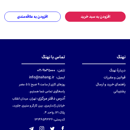
افزودن به سبد خرید
افزودن به علاقه‌مندی
نهنگ
تماس با نهنگ
دربارهٔ نهنگ
تلفن:
۹۱۰۳۵۰۰۰-۰۲۱
قوانین و مقررات
ایمیل:
info@nahang.ir
راهنمای خرید و ارسال
روزهای کاری از ساعت ۹ صبح تا ۵ عصر
پشتیبانی
پاسخگوی تماس شما هستیم.
آدرس دفتر مرکزی
:
تهران، میدان انقلاب
خیابان ژاندارمری، بین کارگر و منیری جاوید،
پلاک 121، واحد ۴.
کدپستی: 131465433۶