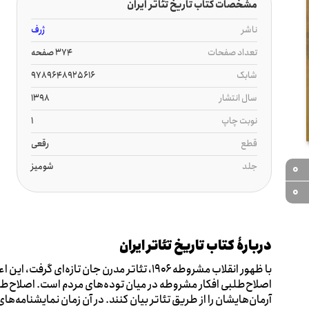
مشخصات کتاب تاریخ تئاتر ایران
ناشر
ژرف
تعداد صفحات
374 صفحه
شابک
9789648925616
سال انتشار
1398
نوبت چاپ
1
قطع
رقعی
جلد
شومیز
0
0
دربارۀ کتاب تاریخ تئاتر ایران
با ظهور انقلاب مشروطه ۱۹۰۶، تئاتر مدرن جان تازه‌
اصلاح‌طلبی افکار مشروطه در میان توده‌های مردم است. اصلاح‌طل
آرمان‌هایشان را از طریق تئاتر بیان کنند. در آن زمان نمایشنامه‌ه