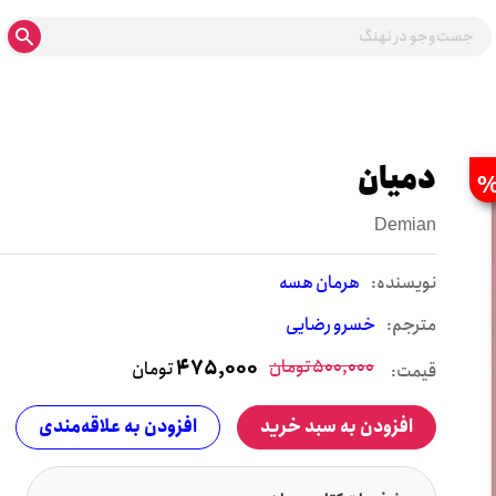
دمیان
Demian
نويسنده:
هرمان هسه
مترجم:
خسرو رضایی
500,000
تومان
475,000
تومان
قیمت:
افزودن به سبد خرید
افزودن به علاقه‌مندی