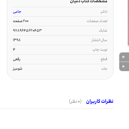
مشخصات کتاب دمیان
ناشر
جامی
تعداد صفحات
200 صفحه
شابک
9789645620453
سال انتشار
1398
نوبت چاپ
4
0
قطع
رقعی
0
جلد
شومیز
نظرات کاربران
(0 نظر)