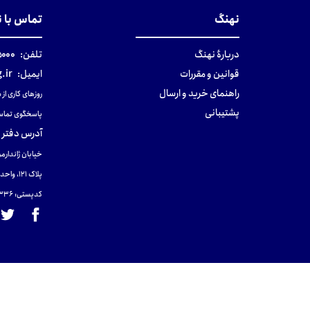
نهنگ
تماس با 
دربارهٔ نهنگ
تلفن:
۰-۰۲۱
قوانین و مقررات
ایمیل:
.ir
راهنمای خرید و ارسال
روزهای کاری از ساعت ۹ صب
پشتیبانی
پاسخگوی تماس
آدرس دفتر 
خیابان ژاندارمر
پلاک 121، واحد ۴.
کدپستی: 131465433۶