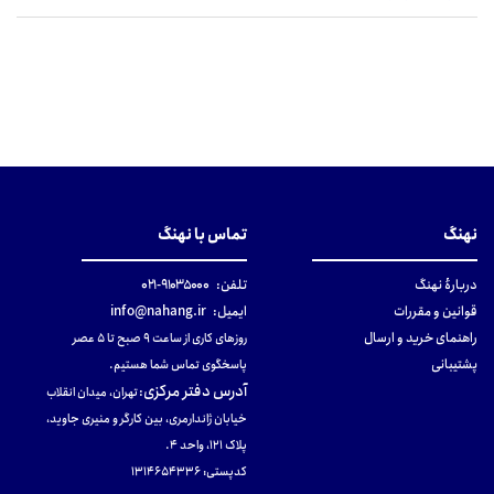
نهنگ
تماس با نهنگ
دربارهٔ نهنگ
تلفن:
۹۱۰۳۵۰۰۰-۰۲۱
قوانین و مقررات
ایمیل:
info@nahang.ir
راهنمای خرید و ارسال
روزهای کاری از ساعت ۹ صبح تا ۵ عصر
پشتیبانی
پاسخگوی تماس شما هستیم.
آدرس دفتر مرکزی
:
تهران، میدان انقلاب
خیابان ژاندارمری، بین کارگر و منیری جاوید،
پلاک 121، واحد ۴.
کدپستی: 131465433۶