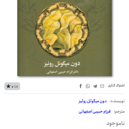
اشتراک‌ گذاری
0
(0)
نويسنده:
دون میگوئل روئیز
مترجم:
فرزام حبیبی اصفهانی
ناموجود