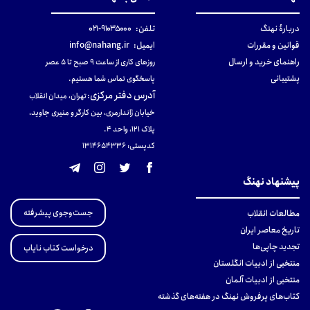
دربارهٔ نهنگ
تلفن:
۹۱۰۳۵۰۰۰-۰۲۱
قوانین و مقررات
ایمیل:
info@nahang.ir
راهنمای خرید و ارسال
روزهای کاری از ساعت ۹ صبح تا ۵ عصر
پشتیبانی
پاسخگوی تماس شما هستیم.
آدرس دفتر مرکزی
:
تهران، میدان انقلاب
خیابان ژاندارمری، بین کارگر و منیری جاوید،
پلاک 121، واحد ۴.
کدپستی: 131465433۶
پیشنهاد نهنگ
جست‌وجوی پیشرفته
مطالعات انقلاب
تاریخ معاصر ایران
تجدید چاپی‌ها
درخواست کتاب نایاب
منتخبی از ادبیات انگلستان
منتخبی از ادبیات آلمان
کتاب‌های پرفروش نهنگ در هفته‌های گذشته