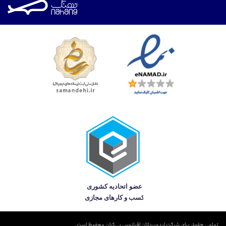
تمامی حقوق برای شرکت ایده‌پردازان اقیانوس بی‌کران محفوظ است.