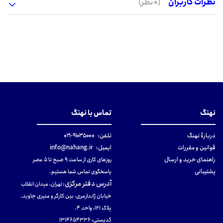
نظرات کاربران
(0 نظر)
نهنگ
تماس با نهنگ
دربارهٔ نهنگ
تلفن:
۹۱۰۳۵۰۰۰-۰۲۱
قوانین و مقررات
ایمیل:
info@nahang.ir
راهنمای خرید و ارسال
روزهای کاری از ساعت ۹ صبح تا ۵ عصر
پشتیبانی
پاسخگوی تماس شما هستیم.
آدرس دفتر مرکزی
:
تهران، میدان انقلاب
خیابان ژاندارمری، بین کارگر و منیری جاوید،
پلاک 121، واحد ۴.
کدپستی: 131465433۶