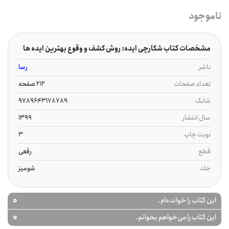
ناموجود
مشخصات کتاب شکارچی ایده: روش کشف و وقوع بهترین ایده ها
ناشر
رسا
تعداد صفحات
212 صفحه
شابک
9789643178789
سال انتشار
1399
نوبت چاپ
3
قطع
رقعی
جلد
شومیز
0
این کتاب را خوانده‌ام.
0
این کتاب را می‌خواهم بخوانم.