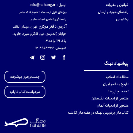
قوانین و مقررات
ایمیل:
info@nahang.ir
راهنمای خرید و ارسال
روزهای کاری از ساعت ۹ صبح تا ۵ عصر
پشتیبانی
پاسخگوی تماس شما هستیم.
آدرس دفتر مرکزی
:
تهران، میدان انقلاب
خیابان ژاندارمری، بین کارگر و منیری جاوید،
پلاک 121، واحد ۴.
کدپستی: 131465433۶
پیشنهاد نهنگ
جست‌وجوی پیشرفته
مطالعات انقلاب
تاریخ معاصر ایران
تجدید چاپی‌ها
درخواست کتاب نایاب
منتخبی از ادبیات انگلستان
منتخبی از ادبیات آلمان
کتاب‌های پرفروش نهنگ در هفته‌های گذشته