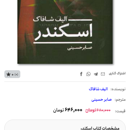
اشتراک‌ گذاری
0
(0)
نويسنده:
الیف شافاک
مترجم:
صابر حسینی
تومان
646,000
تومان
680,000
قیمت:
مشخصات کتاب اسکندر