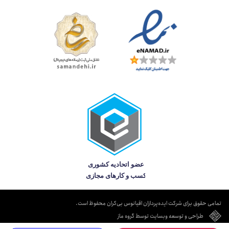
تمامی حقوق برای شرکت ایده‌پردازان اقیانوس بی‌کران محفوظ است.
طراحی و توسعه وبسایت توسط گروه ماز