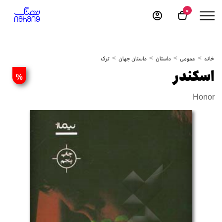
0
خانه
عمومی
داستان
داستان جهان
ترک
اسکندر
%
Honor