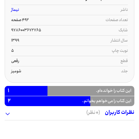
ناشر
نیماژ
تعداد صفحات
492 صفحه
شابک
9786003672765
سال انتشار
1399
نوبت چاپ
5
قطع
رقعی
جلد
شومیز
1
این کتاب را خوانده‌ام.
2
این کتاب را می‌خواهم بخوانم.
نظرات کاربران
(0 نظر)