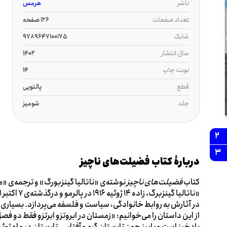
ناشر
هرمس
تعداد صفحات
126 صفحه
شابک
9789647100175
سال انتشار
1402
نوبت چاپ
14
قطع
پالتویی
جلد
شومیز
2
3
دربارۀ کتاب فضیلت‌های ناچیز
کتاب
فضیلت‌های ناچیز
نوشته‌ی «ناتالیا گینزبورگ» و ترجمه‌ی «
در آثارش به روابط خانوادگی، سیاست و فلسفه می‌پردازد. بسیاری 
از این داستان را می‌خوانیم: «زمستان در ابروتزو ابرتزو فقط دو فصل
بادخیز است و پاییز چون تابستان گرم و آفتابی. تابستان در ماه ژوئن