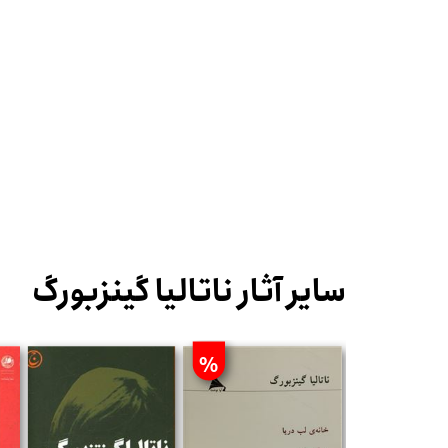
سایر آثار ناتالیا گینزبورگ
%