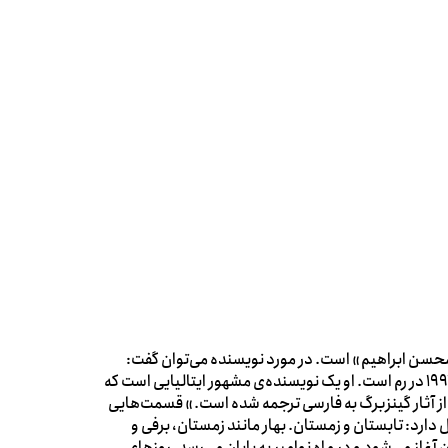
محسن ابراهیم» است. در مورد نویسنده می‌توان گفت:
«ناتالیا گینزبرگ، زاده ۱۴ ژوئیه ۱۹۱۶ در پالرمو و درگذشته‌ی ۷ اکتبر ۱۹۹۱ در رم است. او یک نویسنده‌ی مشهور ایتالیایی است که
از آثار گینزبرگ به فارسی ترجمه شده است.» قسمت‌هایی
 دارد: تابستان و زمستان. بهار مانند زمستان، برفی و
 آغاز می‌شود و در ماه نوامبر به پایان می‌رسد. روزهای