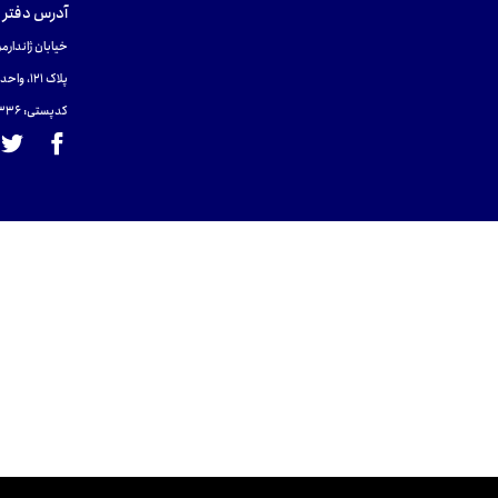
آدرس دفتر 
خیابان ژاندارمر
پلاک 121، واحد ۴.
کدپستی: 131465433۶