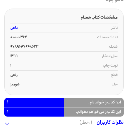
مشخصات کتاب همنام
ناشر
ماهی
تعداد صفحات
362 صفحه
شابک
9789647948623
سال انتشار
1399
نوبت چاپ
1
قطع
رقعی
جلد
شومیز
1
این کتاب را خوانده‌ام.
1
این کتاب را می‌خواهم بخوانم.
نظرات کاربران
(0 نظر)