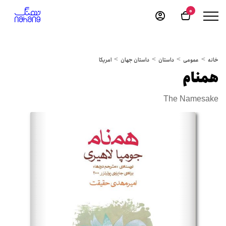
0
خانه
عمومی
داستان
داستان جهان
امریکا
همنام
The Namesake