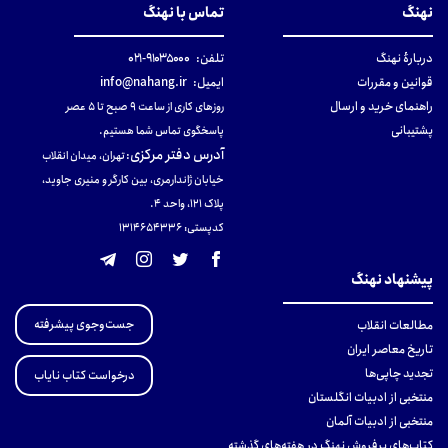
نهنگ
تماس با نهنگ
دربارهٔ نهنگ
تلفن:
۹۱۰۳۵۰۰۰-۰۲۱
قوانین و مقررات
ایمیل:
info@nahang.ir
راهنمای خرید و ارسال
روزهای کاری از ساعت ۹ صبح تا ۵ عصر
پشتیبانی
پاسخگوی تماس شما هستیم.
آدرس دفتر مرکزی
:
تهران، میدان انقلاب
خیابان ژاندارمری، بین کارگر و منیری جاوید،
پلاک 121، واحد ۴.
کدپستی: 131465433۶
پیشنهاد نهنگ
جست‌وجوی پیشرفته
مطالعات انقلاب
تاریخ معاصر ایران
تجدید چاپی‌ها
درخواست کتاب نایاب
منتخبی از ادبیات انگلستان
منتخبی از ادبیات آلمان
کتاب‌های پرفروش نهنگ در هفته‌های گذشته