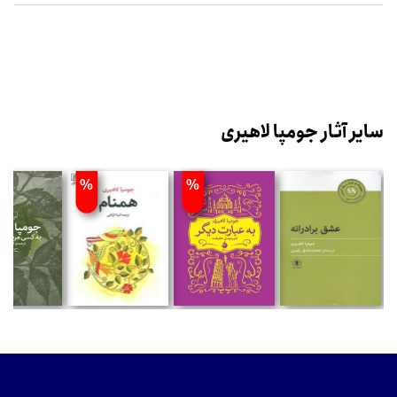
سایر آثار جومپا لاهیری
%
%