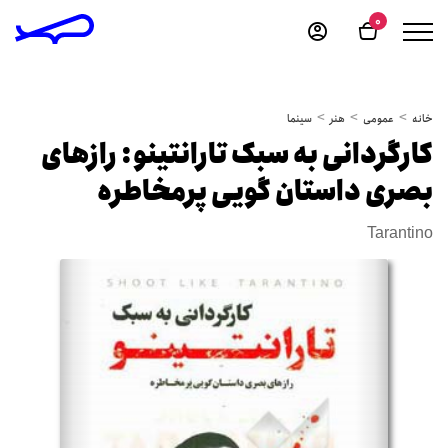
0
خانه
عمومی
هنر
سینما
کارگردانی به سبک تارانتینو: رازهای
بصری داستان گویی پرمخاطره
Tarantino