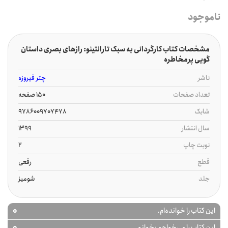
ناموجود
مشخصات کتاب کارگردانی به سبک تارانتینو: رازهای بصری داستان
گویی پرمخاطره
ناشر
چتر فیروزه
تعداد صفحات
150 صفحه
شابک
9786009707478
سال انتشار
1399
نوبت چاپ
2
قطع
رقعی
جلد
شومیز
0
این کتاب را خوانده‌ام.
0
این کتاب را می‌خواهم بخوانم.