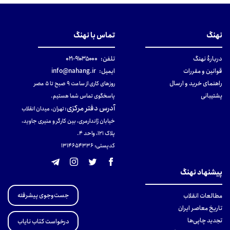
نهنگ
تماس با نهنگ
دربارهٔ نهنگ
تلفن:
۹۱۰۳۵۰۰۰-۰۲۱
قوانین و مقررات
ایمیل:
info@nahang.ir
راهنمای خرید و ارسال
روزهای کاری از ساعت ۹ صبح تا ۵ عصر
پشتیبانی
پاسخگوی تماس شما هستیم.
آدرس دفتر مرکزی
:
تهران، میدان انقلاب
خیابان ژاندارمری، بین کارگر و منیری جاوید،
پلاک 121، واحد ۴.
کدپستی: 131465433۶
پیشنهاد نهنگ
جست‌وجوی پیشرفته
مطالعات انقلاب
تاریخ معاصر ایران
تجدید چاپی‌ها
درخواست کتاب نایاب