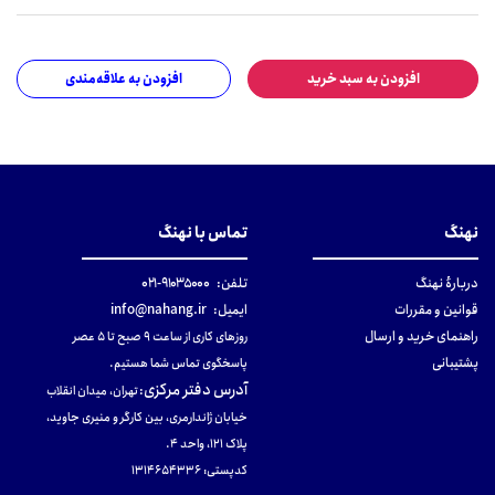
افزودن به سبد خرید
افزودن به علاقه‌مندی
نهنگ
تماس با نهنگ
دربارهٔ نهنگ
تلفن:
۹۱۰۳۵۰۰۰-۰۲۱
قوانین و مقررات
ایمیل:
info@nahang.ir
راهنمای خرید و ارسال
روزهای کاری از ساعت ۹ صبح تا ۵ عصر
پشتیبانی
پاسخگوی تماس شما هستیم.
آدرس دفتر مرکزی
:
تهران، میدان انقلاب
خیابان ژاندارمری، بین کارگر و منیری جاوید،
پلاک 121، واحد ۴.
کدپستی: 131465433۶