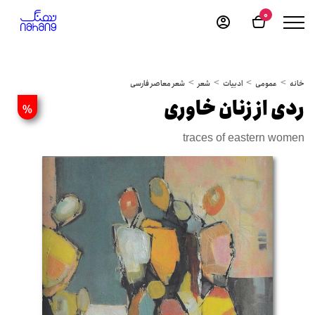
0
خانه
عمومی
ادبیات
شعر
شعر معاصر فارسی
ردی از زنان خاوری
%
traces of eastern women