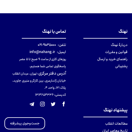
نهنگ
تماس با نهنگ
دربارهٔ نهنگ
تلفن:
۹۱۰۳۵۰۰۰-۰۲۱
قوانین و مقررات
ایمیل:
info@nahang.ir
راهنمای خرید و ارسال
روزهای کاری از ساعت ۹ صبح تا ۵ عصر
پشتیبانی
پاسخگوی تماس شما هستیم.
آدرس دفتر مرکزی
:
تهران، میدان انقلاب
خیابان ژاندارمری، بین کارگر و منیری جاوید،
پلاک 121، واحد ۴.
کدپستی: 131465433۶
پیشنهاد نهنگ
جست‌وجوی پیشرفته
مطالعات انقلاب
تاریخ معاصر ایران