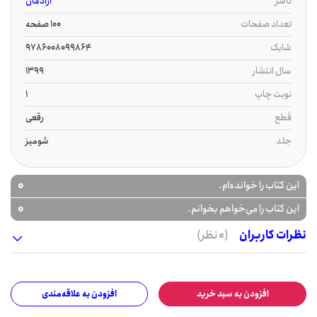
ناشر
آرادمان
تعداد صفحات
100 صفحه
شابک
9786008099864
سال انتشار
1399
نوبت چاپ
1
قطع
رقعی
جلد
شومیز
0
این کتاب را خوانده‌ام.
0
این کتاب را می‌خواهم بخوانم.
نظرات کاربران
(0 نظر)
افزودن به سبد خرید
افزودن به علاقه‌مندی