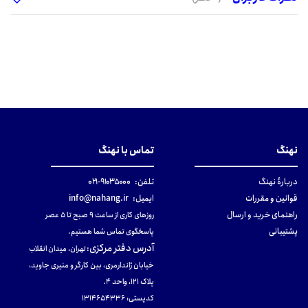
نهنگ
تماس با نهنگ
دربارهٔ نهنگ
تلفن:
۹۱۰۳۵۰۰۰-۰۲۱
قوانین و مقررات
ایمیل:
info@nahang.ir
راهنمای خرید و ارسال
روزهای کاری از ساعت ۹ صبح تا ۵ عصر
پشتیبانی
پاسخگوی تماس شما هستیم.
آدرس دفتر مرکزی
:
تهران، میدان انقلاب
خیابان ژاندارمری، بین کارگر و منیری جاوید،
پلاک 121، واحد ۴.
کدپستی: 131465433۶