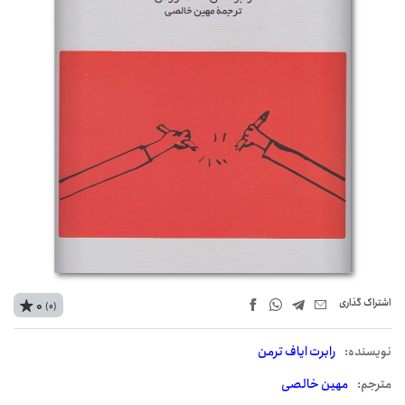
اشتراک‌ گذاری
0
(0)
نويسنده:
رابرت ایاف ترمن
مترجم:
مهین خالصی