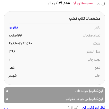
تومان
171,000
تومان
180,000
قیمت:
مشخصات کتاب غضب
ناشر
ققنوس
تعداد صفحات
144 صفحه
شابک
9786002782540
سال انتشار
1398
نوبت چاپ
2
قطع
رقعی
جلد
شومیز
0
این کتاب را خوانده‌ام.
0
این کتاب را می‌خواهم بخوانم.
نظرات کاربران
(0 نظر)