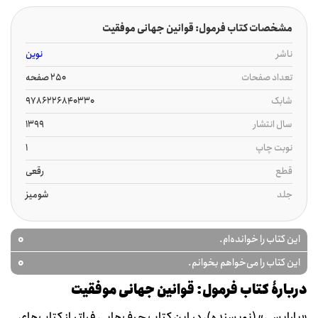
مشخصات کتاب فرمول: قوانین جهانی موفقیت
ناشر
نوین
تعداد صفحات
250 صفحه
شابک
9786226840330
سال انتشار
1399
نوبت چاپ
1
قطع
رقعی
جلد
شومیز
0
این کتاب را خوانده‌ام.
0
این کتاب را می‌خواهم بخوانم.
دربارۀ کتاب فرمول: قوانین جهانی موفقیت
«بارابسی» (نويسنده)، در این کتاب حرف‌هایی فراتر از کتاب‌های