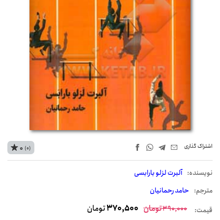
اشتراک‌ گذاری
0
(0)
نويسنده:
آلبرت لزلو بارابسی
مترجم:
حامد رحمانیان
تومان
370,500
تومان
390,000
قیمت: